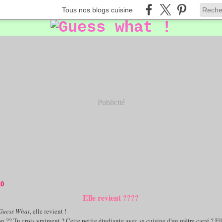
Tous nos blogs cuisine
Publicité
10
Elle revient ????
Guess What
, elle revient !
 ?? Tu crois vraiment ? Cette petite étudiante avec sa cuisine d'un mètre carré ? El