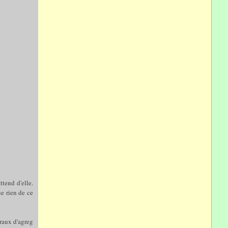
ttend d'elle.
ue rien de ce
oraux d'agreg