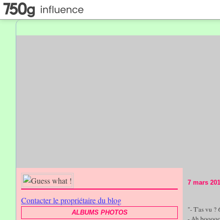
7 mars 20
Contacter le propriétaire du blog
"- T'as vu ?
ALBUMS PHOTOS
- Ah booooon