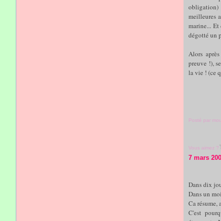
obligation)
meilleures a
marine... Et
dégotté un pe
Alors après
preuve !), s
la vie ! (ce 
Posté par mo
Vous aimez ?
7 mars 20
Dans dix jou
Dans un moi
Ca résume, a
C'est pourq