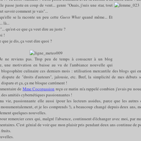
lle passe juste en coup de vent... genre "Ouais, j'suis une star, tout
t savoir comment je vais"...
 qu'elle se la raconte un peu cette
Guess What
quand même... Et
. là...
t
"... qu'est-ce que ça veut dire au juste ?
i !
e que je dis, ça veut dire quoi ?
Je ne reviens pas. Trop peu de temps à consacrer à un blog
e, une motivation en baisse au vu de l'ambiance nouvelle qui
 blogosphère culinaire ces derniers mois : utilisation mercantile des blogs qui en
, dispute de "droits d'auteurs", jalousie, etc. Bref, la simplicité de mes débuts 
disparu et ça, ça me bloque carrément !
mmentaire de
Mme Cocopassion
reçu ce matin m'a rappelé combien j'avais pu nouer
 des amitiés cybernétiques passionnantes !
 vie, passionnante elle aussi (pour les lecteurs assidus, parce que les autres 
r monumentalement, et je les comprends !), a beaucoup changé depuis deux ans, m
dement quelques nouvelles.
 pour remercier ceux qui, malgré l'absence, continuent d'échanger avec moi, par ma
ntaires. C'est génial de voir que mon plaisir pris pendant deux ans continue de po
 fruits.
uvelles.