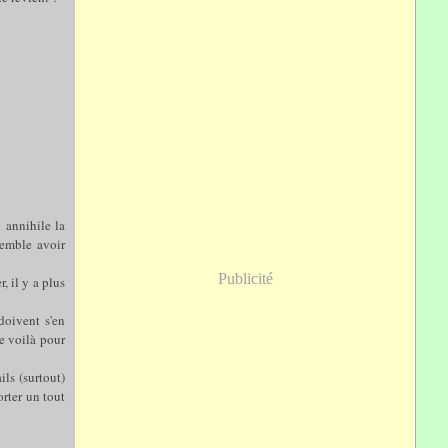
 annihile la
semble avoir
Publicité
, il y a plus
doivent s'en
e voilà pour
ils (surtout)
rter un tout