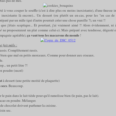
Mais pas de moi.
té à vous couper le souffle (c'est à dire plus ou moins inexistante), d'une finesse
re inexistante là encore)... Un dessert (ou plutôt un en-cas, pour les "en cas de 
préparé par un mâle (qui d'autre pourrait créer une chose pareille ?), un vrai !!
e que j'étais sceptique... Et pourtant, j'ai vraiment aimé !! Alors évidemment, ni
mé
ne proposeraient un plat comme celui-ci. Mais préparé avec tendresse, dégusté
ça vaut tous les macarons du monde
ompagnie agréable),
!
i fait mâle :
Rassis. Complètement rassis.
 bien que mal en petits morceaux. Comme pour donner aux oiseaux.
de.
op... un petit litre ?!
n poudre (sucré)
at
à dessert (une petite moitié de plaquette)
s
secs
. Beaucoup.
 le pain dans le lait tiède pour qu'il ramolisse bien (le pain, pas le lait).
cacao en poudre. Mélanger.
 de chocolat doivent parfumer la cuisine.
isin sec.