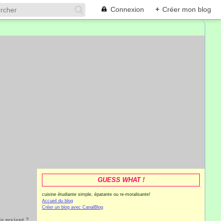
Connexion
+
Créer mon blog
GUESS WHAT !
cuisine étudiante simple, épatante ou re-moralisante!
Accueil du blog
Créer un blog avec CanalBlog
le revient ?