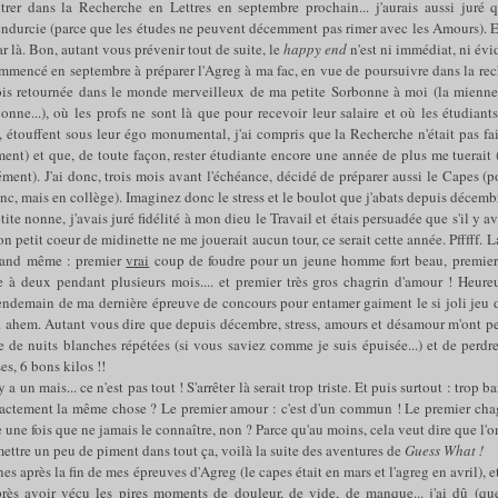
trer dans la Recherche en Lettres en septembre prochain... j'aurais aussi juré q
endurcie (parce que les études ne peuvent décemment pas rimer avec les Amours). Et
ar là. Bon, autant vous prévenir tout de suite, le
happy end
n'est ni immédiat, ni évi
ommencé en septembre à préparer l'Agreg à ma fac, en vue de poursuivre dans la rec
fois retournée dans le monde merveilleux de ma petite Sorbonne à moi (la mienne 
nne...), où les profs ne sont là que pour recevoir leur salaire et où les étudiant
 étouffent sous leur égo monumental, j'ai compris que la Recherche n'était pas fa
ent) et que, de toute façon, rester étudiante encore une année de plus me tuerait 
rément). J'ai donc, trois mois avant l'échéance, décidé de préparer aussi le Capes (p
onc, mais en collège). Imaginez donc le stress et le boulot que j'abats depuis décembr
tite nonne, j'avais juré fidélité à mon dieu le Travail et étais persuadée que s'il y a
 petit coeur de midinette ne me jouerait aucun tour, ce serait cette année. Pfffff. La
uand même : premier
vrai
coup de foudre pour un jeune homme fort beau, premie
e à deux pendant plusieurs mois.... et premier très gros chagrin d'amour ! Heureu
lendemain de ma dernière épreuve de concours pour entamer gaiment le si joli jeu d
. ahem. Autant vous dire que depuis décembre, stress, amours et désamour m'ont pe
e de nuits blanches répétées (si vous saviez comme je suis épuisée...) et de perdr
es, 6 bons kilos !!
y a un mais... ce n'est pas tout ! S'arrêter là serait trop triste. Et puis surtout : trop b
actement la même chose ? Le premier amour : c'est d'un commun ! Le premier cha
e une fois que ne jamais le connaître, non ? Parce qu'au moins, cela veut dire que l'o
ttre un peu de piment dans tout ça, voilà la suite des aventures de
Guess What !
s après la fin de mes épreuves d'Agreg (le capes était en mars et l'agreg en avril), 
rès avoir vécu les pires moments de douleur, de vide, de manque... j'ai dû (que