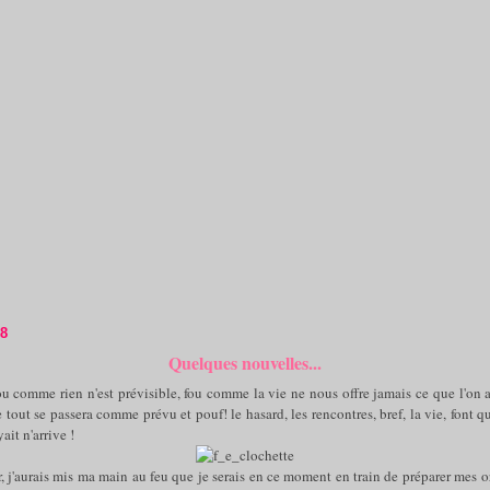
08
Quelques nouvelles...
ou comme rien n'est prévisible, fou comme la vie ne nous offre jamais ce que l'on a
 tout se passera comme prévu et pouf! le hasard, les rencontres, bref, la vie, font q
ait n'arrive !
r, j'aurais mis ma main au feu que je serais en ce moment en train de préparer mes 