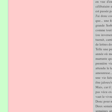
en vue d'en
célibataire 
est passée p
J'ai donc c
que... une 
grande Sorbo
comme tout,
(ou inversem
tuerait, car
de lettres d
Telle une pe
année où mon
marrante q
première vi
attendu le 
amoureuse..
une vie fait
être jaloux/s
Mais, car il 
pas vécu ex
vaut le vivr
Donc pour me
Deux semaine
semaines ap