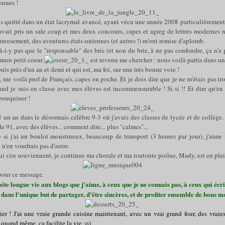
onnes !
s quitté dans un état lacrymal avancé, ayant vécu une année 2008 particulièrement 
avait pris un sale coup et mes deux concours, capes et agreg de lettres modernes n
ureusement, des aventures états-uniennes (et autres !) m'ont remise d'aplomb.
à-t-y pas que le "responsable" des bris (et non du brie, à ne pas confondre, ça n'
e mon petit coeur
est revenu me chercher : nous voilà partis dans un
uis près d'un an et demi et qui est, ma foi, sur une très bonne voie !
 me voilà prof de Français, capes en poche. Et je dois dire que je ne m'étais pas 
d je suis en classe avec mes élèves est incommensurable ! Si si !! Et dire qu'en p
bouquiner !
é un an dans le désormais célèbre 9-3 où j'avais des classes de lycée et de collège
 le 91, avec des élèves... comment dire... plus "calmes"...
 si j'ai un boulot monstrueux, beaucoup de transport (3 heures par jour), j'aime 
t n'en voudrais pas d'autre.
i s'en souviennent, je continue ma chorale et ma toutoute poilue, Mady, est en plei
pour ce message.
ite longue vie aux blogs que j'aime, à ceux que je ne connais pas, à ceux qui écr
 dans l'unique but de partager, d'être sincères, et de profiter ensemble de bons m
lier ! J'ai une vraie grande cuisine maintenant, avec un vrai grand four, des vrai
t quand même, ça facilite la vie ;o)