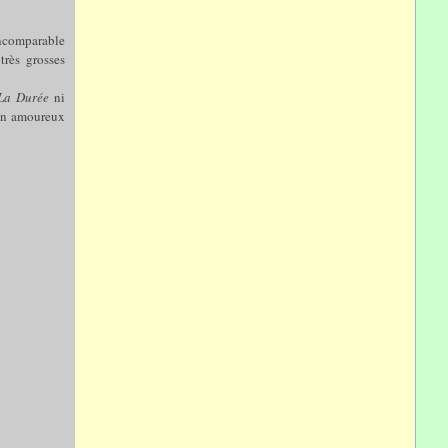
 incomparable
très grosses
La Durée
ni
 en amoureux