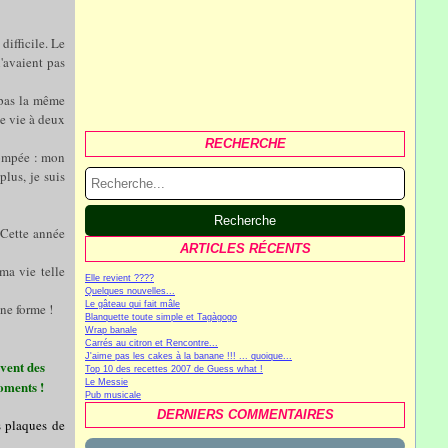
difficile. Le
'avaient pas
a pas la même
e vie à deux
RECHERCHE
trompée : mon
lus, je suis
. Cette année
ARTICLES RÉCENTS
ma vie telle
Elle revient ????
Quelques nouvelles...
Le gâteau qui fait mâle
ne forme !
Blanquette toute simple et Tagàgogo
Wrap banale
Carrés au citron et Rencontre...
J'aime pas les cakes à la banane !!! ... quoique...
ivent des
Top 10 des recettes 2007 de Guess what !
oments !
Le Messie
Pub musicale
DERNIERS COMMENTAIRES
es plaques de