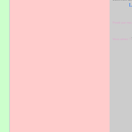
L
Posté par mo
Vous aimez ?