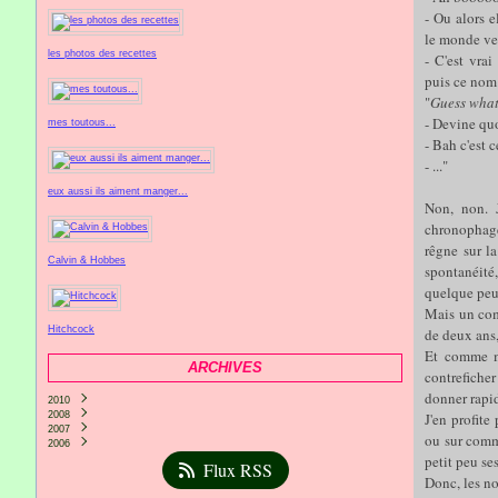
- Ou alors e
le monde veu
les photos des recettes
- C'est vrai
puis ce nom..
"
Guess wha
- Devine quo
mes toutous...
- Bah c'est c
- ..."
eux aussi ils aiment manger...
Non, non. 
chronophag
rêgne sur la
Calvin & Hobbes
spontanéité
quelque peu 
Mais un co
Hitchcock
de deux ans,
Et comme ma
ARCHIVES
contrefiche
donner rapi
2010
2008
Mars
(1)
J'en profite
2007
Mai
(1)
ou sur comme
2006
Mars
Décembre
(1)
(4)
petit peu ses
Février
Novembre
Décembre
(3)
(4)
(8)
Flux RSS
Janvier
Octobre
Novembre
(4)
(4)
(7)
Donc, les no
Septembre
Octobre
(7)
(10)