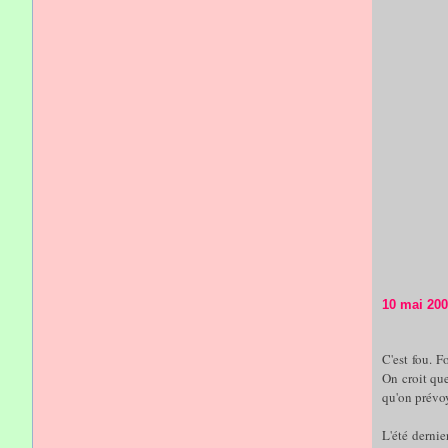
10 mai 20
C'est fou. F
On croit que
qu'on prévoy
L'été dernie