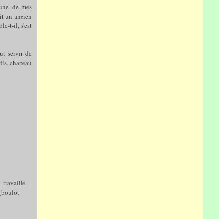
l'une de mes
ait un ancien
le-t-il, s'est
ut servir de
 dis, chapeau