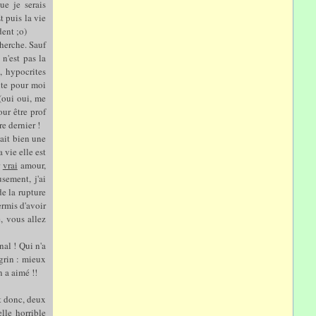
ue je serais
 puis la vie
dent ;o)
herche. Sauf
n'est pas la
s, hypocrites
ite pour moi
(oui oui, me
our être prof
e dernier !
vait bien une
 vie elle est
r
vrai
amour,
sement, j'ai
e la rupture
rmis d'avoir
e, vous allez
anal ! Qui n'a
grin : mieux
n a aimé !!
et donc, deux
lle horrible