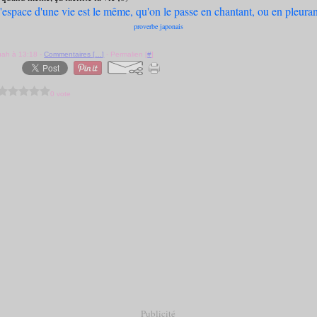
'espace d'une vie est le même, qu'on le passe en chantant, ou en pleuran
proverbe japonais
uah à 13:18 -
Commentaires [
…
]
- Permalien [
#
]
0 vote
Publicité