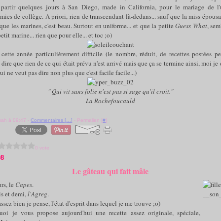
 partir quelques jours à San Diego, made in California, pour le mariage de 
mies de collège. A priori, rien de transcendant là-dedans... sauf que la miss épous
 que les marines, c'est beau. Surtout en uniforme... et que la petite
Guess What
, semb
tit marine... rien que pour elle... et toc ;o)
 cette année particulièrement difficile (le nombre, réduit, de recettes postées pe
e dire que rien de ce qui était prévu n'est arrivé mais que ça se termine ainsi, moi je
qui ne veut pas dire non plus que c'est facile facile...)
" Qui vit sans folie n'est pas si sage qu'il croit."
La Rochefoucauld
uah à 09:47 -
Commentaires [
…
]
- Permalien [
#
]
0 vote
08
Le gâteau qui fait mâle
rs, le
Capes
.
s et demi,
l'Agreg
.
ssez bien je pense, l'état d'esprit dans lequel je me trouve ;o)
uoi je vous propose aujourd'hui une recette assez originale, spéciale,